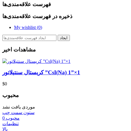
فهرست علاقه‌مندی‌ها
ذخیره در فهرست علاقه‌مندی‌ها
My wishlist (
0
)
ایجاد
مشاهدات اخیر
کریستال سنتیلاتور ”CsI(Na) 1”×1
‎$0
محبوب
موردی یافت نشد
ستون سمت چپ
محبوب
0
تنظیمات
بالا