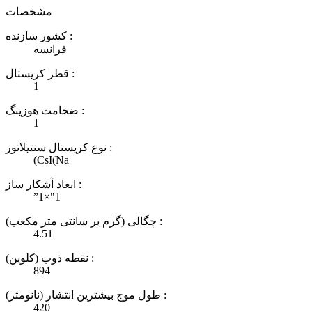
مشخصات
کشور سازنده :
فرانسه
قطر کریستال :
1
ضخامت هوزینگ :
1
نوع کریستال سنتیلاتور :
(CsI(Na
ابعاد آشکار ساز :
”1×"1
چگالی (گرم بر سانتی متر مکعب) :
4.51
نقطه ذوب (کلوین) :
894
طول موج بیشترین انتشار (نانومتر) :
420