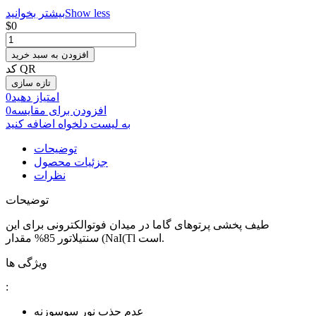
Show less
بیشتر بخوانید
‎$0
افزودن به سبد خرید
کد QR
امتیاز دهید
0
افزودن برای مقایسه
0
به لیست دلخواه اضافه کنید
توضیحات
جزئیات محصول
نظرات
توضیحات
طیف پخشی پرتوهای گاما در میدان فوتوالکترونی برای این
سنتیلاتور 85% مقدار (NaI(Tl است.
ویژگی ها
:
عدم جذب نور سوسوزنه