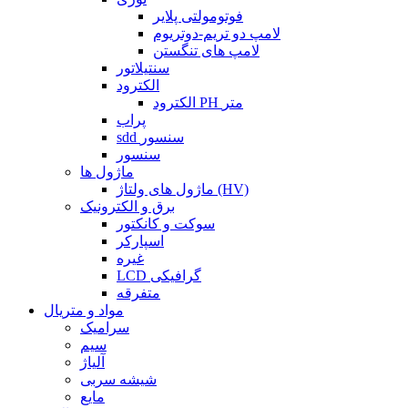
فوتومولتی پلایر
لامپ دو تریم-دوتریوم
لامپ های تنگستن
سنتیلاتور
الکترود
الکترود PH متر
پراب
sdd سنسور
سنسور
ماژول ها
ماژول های ولتاژ (HV)
برق و الکترونیک
سوکت و کانکتور
اسپارکر
غیره
LCD گرافیکی
متفرقه
مواد و متریال
سرامیک
سیم
آلیاژ
شیشه سربی
مایع