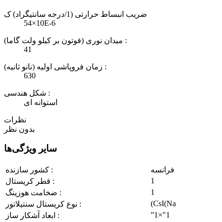
ضریب انبساط حرارتی (1/درجه سانتیگراد) ک
54×10E-6
میدان نوری (فوتون بر کیلو ولت گاما) :
41
زمان فروپاشی اولیه (نانو ثانیه) :
630
شکل هندسی :
استوانه ای
نظرات
بدون نظر
سایر ویژگی‌ها
فرانسه
کشور سازنده :
1
قطر کریستال :
1
ضخامت هوزینگ :
(CsI(Na
نوع کریستال سنتیلاتور :
”1×"1
ابعاد آشکار ساز :