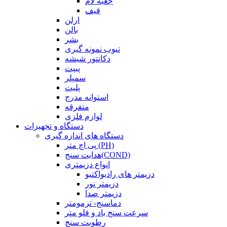
جعبه لام
قیف
ارلن
بالن
بشر
تیوب نمونه گیری
دکانتور شیشه
پیپت
سمپلر
پلیت
استوانه مدرج
متفرقه
لوازم فلزی
دستگاه و تجهیزات
دستگاه های اندازه گیری
پی اچ متر (PH)
هدایت سنج(COND)
انواع دزیمتری
دزیمتر های رادیواکتیو
دزیمتر نور
دزیمتر صدا
دماسنج- ترمومتر
سرعت سنج باد و فلو متر
رطوبت سنج