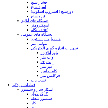
فشار سنج
اسید سنج
دورسنج ( استروب اسکوپ)
نیرو سنج
دستگاه های آنالیز
اسپکترومتر
دستگاه xrf
دستگاه های عمومی
هات پلیت یا استیرر
مولتی متر
تجهیزات اندازه گیری الکتریکی
پاور آنالایزر
وات متر
lcr متر
آمپر متر
کلمپ آمپر
فرکانس متر
نشت یاب
قطعات و یدکی
آشکار ساز و سنسور
گایگر مولر
سنسور شعله
کلر
نوری