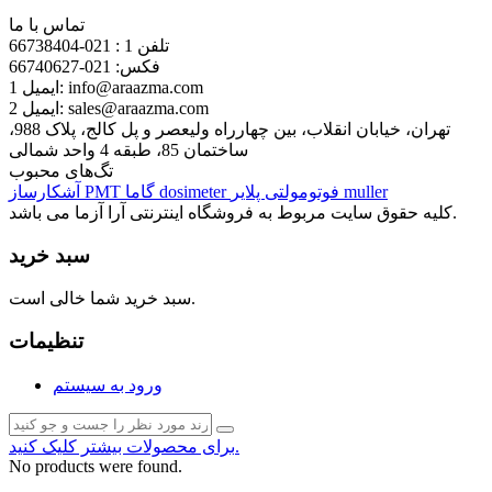
سفارش می پذیرد و وارد کشور می کند.
تماس با ما
تلفن 1 :
021-66738404
فکس:
021-66740627
info@araazma.com
ایمیل 1:
sales@araazma.com
ایمیل 2:
تهران، خیابان انقلاب، بین چهارراه ولیعصر و پل کالج، پلاک 988،
ساختمان 85، طبقه 4 واحد شمالی
تگ‌های محبوب
muller
فوتومولتی پلایر
dosimeter
گاما
PMT
آشکارساز
کلیه حقوق سایت مربوط به فروشگاه اینترنتی آرا آزما می باشد.
سبد خرید
سبد خرید شما خالی است.
تنظیمات
ورود به سیستم
برای محصولات بیشتر کلیک کنید.
No products were found.