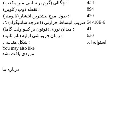
4.51
چگالی (گرم بر سانتی متر مکعب) :
894
نقطه ذوب (کلوین) :
420
طول موج بیشترین انتشار (نانومتر) :
54×10E-6
ضریب انبساط حرارتی (1/درجه سانتیگراد) ک
41
میدان نوری (فوتون بر کیلو ولت گاما) :
630
زمان فروپاشی اولیه (نانو ثانیه) :
استوانه ای
شکل هندسی :
You may also like
موردی یافت نشد
درباره ما
این فروشگاه از آغاز در سال 1392 با هدف تامین تجهیزات و قطعات
مورد نیاز آزمایشگاه های تحقیقاتی، مراکز صنعتی و تحقیقاتی و
دانشگاه ها فعالیت خود را آغاز نمود. پس از افزایش تقاضا و
گسترش همکاری از سوی شرکت های تولیدی و وابسته به علم و
تکنولوژی و دانشگاه ها، این فروشگاه نیز توسعه پیدا کرد و توانستیم
بخش اعظمی از محصولات مورد نیاز شرکت های بزرگ و همچنین
دانشگاه ها را فراهم آوریم و به تبع آن، تنوع محصولات را نیز در حد
مطلوب و رضایت بخشی نگاه داریم. هم اکنون فروشگاه آرا آزما
علاوه بر ساخت و تولید محصولات پرکاربرد، به دلیل ارتباط با
شرکت های خارجی تامین قطعات از این برندهای مطرح نیز