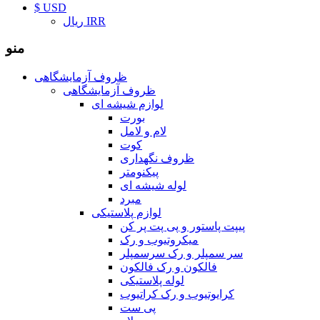
$ USD
ریال IRR
منو
ظروف آزمایشگاهی
ظروف آزمایشگاهی
لوازم شیشه ای
بورت
لام و لامل
کوت
ظروف نگهداری
پیکنومتر
لوله شیشه ای
مبرد
لوازم پلاستیکی
پیپت پاستور و پی پت پر کن
میکروتیوب و رک
سر سمپلر و رک سرسمپلر
فالکون و رک فالکون
لوله پلاستیکی
کرایوتیوب و رک کراتیوب
پی ست