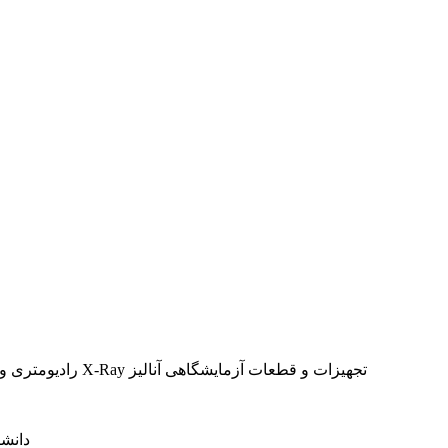
رادیومتری و رادیوگرافی اپتیک و اندازه گیری نوری تجهیزات تصویر برداری و آنالیز X-Ray تجهیزات و قطعات آزمایشگاهی آنالیز
دانشگ