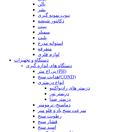
بالن
بشر
تیوب نمونه گیری
دکانتور شیشه
پیپت
سمپلر
پلیت
استوانه مدرج
متفرقه
لوازم فلزی
دستگاه و تجهیزات
دستگاه های اندازه گیری
پی اچ متر (PH)
هدایت سنج(COND)
انواع دزیمتری
دزیمتر های رادیواکتیو
دزیمتر نور
دزیمتر صدا
دماسنج- ترمومتر
سرعت سنج باد و فلو متر
رطوبت سنج
فشار سنج
اسید سنج