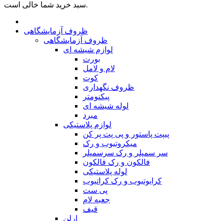
سبد خرید شما خالی است.
ظروف آزمایشگاهی
ظروف آزمایشگاهی
لوازم شیشه ای
بورت
لام و لامل
کوت
ظروف نگهداری
پیکنومتر
لوله شیشه ای
مبرد
لوازم پلاستیکی
پیپت پاستور و پی پت پر کن
میکروتیوب و رک
سر سمپلر و رک سرسمپلر
فالکون و رک فالکون
لوله پلاستیکی
کرایوتیوب و رک کراتیوب
پی ست
جعبه لام
قیف
ارلن