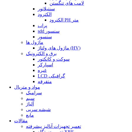
لامپ های تنگستن
سنتیلاتور
الکترود
الکترود PH متر
پراب
sdd سنسور
سنسور
ماژول ها
ماژول های ولتاژ (HV)
برق و الکترونیک
سوکت و کانکتور
اسپارکر
غیره
LCD گرافیکی
متفرقه
مواد و متریال
سرامیک
سیم
آلیاژ
شیشه سربی
مایع
مقالات
تعمیر تجهیزات آنالیز پیشرفته
تعمیر دستگاه XRF