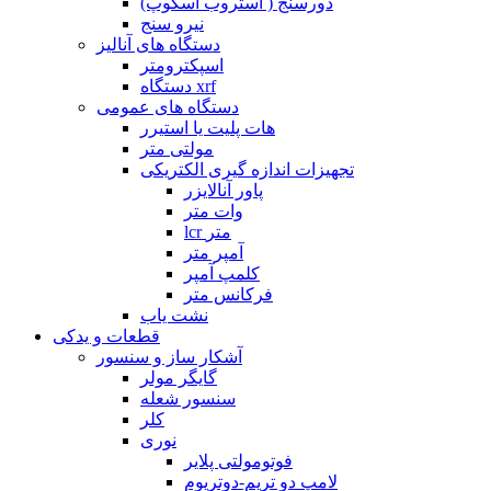
دورسنج ( استروب اسکوپ)
نیرو سنج
دستگاه های آنالیز
اسپکترومتر
دستگاه xrf
دستگاه های عمومی
هات پلیت یا استیرر
مولتی متر
تجهیزات اندازه گیری الکتریکی
پاور آنالایزر
وات متر
lcr متر
آمپر متر
کلمپ آمپر
فرکانس متر
نشت یاب
قطعات و یدکی
آشکار ساز و سنسور
گایگر مولر
سنسور شعله
کلر
نوری
فوتومولتی پلایر
لامپ دو تریم-دوتریوم