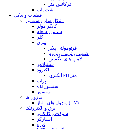
فرکانس متر
نشت یاب
قطعات و یدکی
آشکار ساز و سنسور
گایگر مولر
سنسور شعله
کلر
نوری
فوتومولتی پلایر
لامپ دو تریم-دوتریوم
لامپ های تنگستن
سنتیلاتور
الکترود
الکترود PH متر
پراب
sdd سنسور
سنسور
ماژول ها
ماژول های ولتاژ (HV)
برق و الکترونیک
سوکت و کانکتور
اسپارکر
غیره