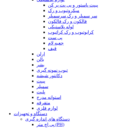
پیپت پاستور و پی پت پر کن
میکروتیوب و رک
سر سمپلر و رک سرسمپلر
فالکون و رک فالکون
لوله پلاستیکی
کرایوتیوب و رک کراتیوب
پی ست
جعبه لام
قیف
ارلن
بالن
بشر
تیوب نمونه گیری
دکانتور شیشه
پیپت
سمپلر
پلیت
استوانه مدرج
متفرقه
لوازم فلزی
دستگاه و تجهیزات
دستگاه های اندازه گیری
پی اچ متر (PH)