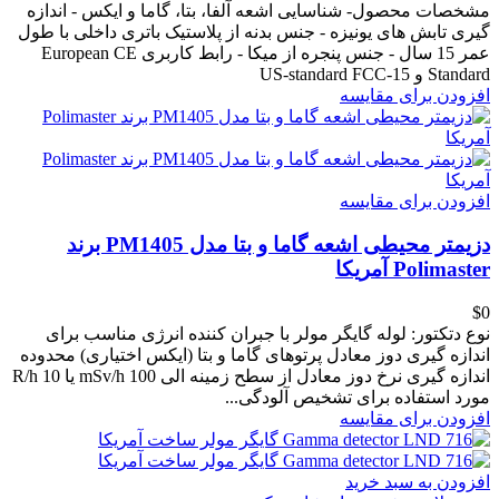
مشخصات محصول- شناسایی اشعه آلفا، بتا، گاما و ایکس - اندازه
گیری تابش های یونیزه - جنس بدنه از پلاستیک باتری داخلی با طول
عمر 15 سال - جنس پنجره از میکا - رابط کاربری European CE
Standard و US-standard FCC-15
افزودن برای مقایسه
افزودن برای مقایسه
دزیمتر محیطی اشعه گاما و بتا مدل PM1405 برند
Polimaster آمریکا
‎$0
نوع دتکتور: لوله گایگر مولر با جبران کننده انرژی مناسب برای
اندازه گیری دوز معادل پرتوهای گاما و بتا (ایکس اختیاری) محدوده
اندازه گیری نرخ دوز معادل از سطح زمینه الی 100 mSv/h یا 10 R/h
مورد استفاده برای تشخیص آلودگی...
افزودن برای مقایسه
افزودن به سبد خرید