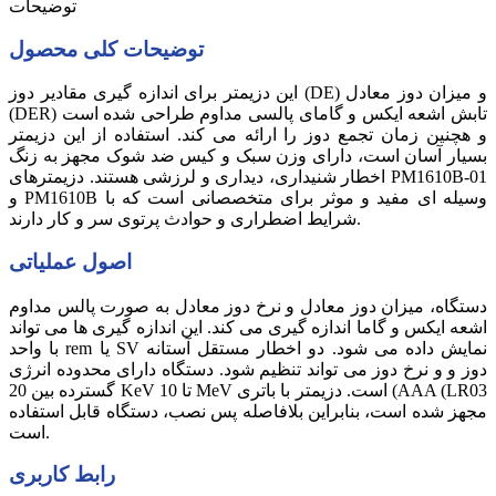
توضیحات
توضیحات کلی محصول
این دزیمتر برای اندازه گیری مقادیر دوز (DE) و میزان دوز معادل
(DER) تابش اشعه ایکس و گامای پالسی مداوم طراحی شده است
و هچنین زمان تجمع دوز را ارائه می کند. استفاده از این دزیمتر
بسیار آسان است، دارای وزن سبک و کیس ضد شوک مجهز به زنگ
اخطار شنیداری، دیداری و لرزشی هستند. دزیمترهای PM1610B-01
و PM1610B وسیله ای مفید و موثر برای متخصصانی است که با
شرایط اضطراری و حوادث پرتوی سر و کار دارند.
اصول عملیاتی
دستگاه، میزان دوز معادل و نرخ دوز معادل به صورت پالس مداوم
اشعه ایکس و گاما اندازه گیری می کند. این اندازه گیری ها می تواند
با واحد rem یا SV نمایش داده می شود. دو اخطار مستقل آستانه
دوز و و نرخ دوز می تواند تنظیم شود. دستگاه دارای محدوده انرژی
گسترده بین 20 KeV تا 10 MeV است. دزیمتر با باتری (AAA (LR03
مجهز شده است، بنابراین بلافاصله پس نصب، دستگاه قابل استفاده
است.
رابط کاربری