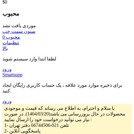
‎$0
محبوب
موردی یافت نشد
ستون سمت چپ
محبوب
0
تنظیمات
بالا
لطفا ابتدا وارد سیستم شوید
ورود
Smartsupp
برای ذخیره موارد مورد علاقه ، یک حساب کاربری رایگان ایجاد
کنید.
ورود
با سلام و احترام، به اطلاع می رساند که قیمت و موجودی
محصولات در حال بروزرسانی می باشد(1404/03/20). در صورت
نیاز می توانید درخواست خود را ارسال نمایید :
1- تلفن 021-66744506 دفتر تهران
2- پاسخگویی آنلاین