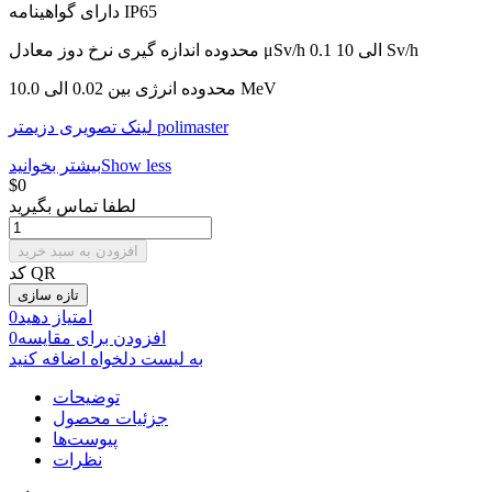
دارای گواهینامه IP65
محدوده اندازه گیری نرخ دوز معادل μSv/h 0.1 الی 10 Sv/h
محدوده انرژی بین 0.02 الی 10.0 MeV
لینک تصویری دزیمتر polimaster
Show less
بیشتر بخوانید
‎$0
لطفا تماس بگیرید
افزودن به سبد خرید
کد QR
امتیاز دهید
0
افزودن برای مقایسه
0
به لیست دلخواه اضافه کنید
توضیحات
جزئیات محصول
پیوست‌ها
نظرات