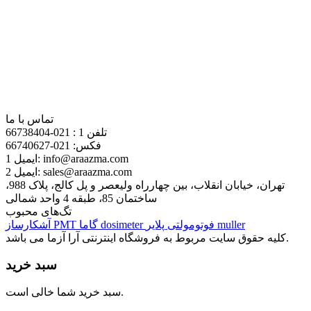
دانشگاه ها فعالیت خود را آغاز نمود. پس از افزایش تقاضا و
گسترش همکاری از سوی شرکت های تولیدی و وابسته به علم و
تکنولوژی و دانشگاه ها، این فروشگاه نیز توسعه پیدا کرد و توانستیم
بخش اعظمی از محصولات مورد نیاز شرکت های بزرگ و همچنین
دانشگاه ها را فراهم آوریم و به تبع آن، تنوع محصولات را نیز در حد
مطلوب و رضایت بخشی نگاه داریم. هم اکنون فروشگاه آرا آزما
علاوه بر ساخت و تولید محصولات پرکاربرد، به دلیل ارتباط با
شرکت های خارجی تامین قطعات از این برندهای مطرح نیز
سفارش می پذیرد و وارد کشور می کند.
تماس با ما
تلفن 1 :
021-66738404
فکس:
021-66740627
info@araazma.com
ایمیل 1:
sales@araazma.com
ایمیل 2:
تهران، خیابان انقلاب، بین چهارراه ولیعصر و پل کالج، پلاک 988،
ساختمان 85، طبقه 4 واحد شمالی
تگ‌های محبوب
muller
فوتومولتی پلایر
dosimeter
گاما
PMT
آشکارساز
کلیه حقوق سایت مربوط به فروشگاه اینترنتی آرا آزما می باشد.
سبد خرید
سبد خرید شما خالی است.