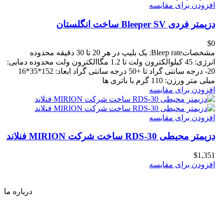
افزودن برای مقایسه
دزیمتر فردی Bleeper SV ساخت انگلستان
‎$0
مشخصاتBleep rate: یک بلیپ در هر 20 تا 30 دقیقه محدوده
انرژی: 45 کیلوالکترون ولت تا 1.2 مگاالکترون ولت محدوده دمایی:
20- درجه سانتی گراد تا +50 درجه سانتی گراد ابعاد: 152*35*16
میلی متر ورزن: 110 گرم با باتری ها
افزودن برای مقایسه
افزودن برای مقایسه
دزیمتر محیطی RDS-30 ساخت شرکت MIRION فنلاند
‎$1,351
افزودن برای مقایسه
درباره ما
این فروشگاه از آغاز در سال 1392 با هدف تامین تجهیزات و قطعات
مورد نیاز آزمایشگاه های تحقیقاتی، مراکز صنعتی و تحقیقاتی و