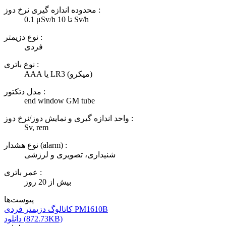
محدوده اندازه گیری نرخ دوز :
0.1 μSv/h تا 10 Sv/h
نوع دزیمتر :
فردی
نوع باتری :
AAA یا LR3 (میکرو)
مدل دتکتور :
end window GM tube
واحد اندازه گیری و نمایش دوز/نرخ دوز :
Sv, rem
نوع هشدار (alarm) :
شنیداری، تصویری و لرزشی
عمر باتری :
بیش از 20 روز
پیوست‌ها
کاتالوگ دزیمتر فردی PM1610B
دانلود (872.73KB)