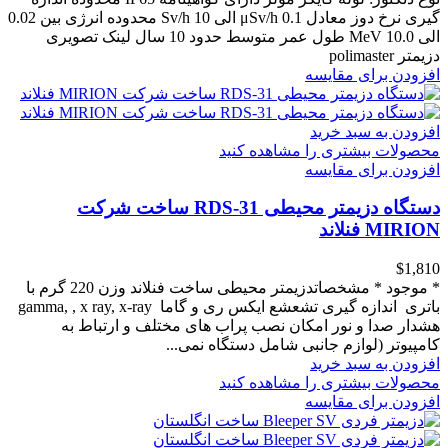
گیری نرخ دوز معادل μSv/h 0.1 الی 10 Sv/h محدوده انرژی بین 0.02
الی 10.0 MeV طول عمر متوسط حدود 10 سال لینک تصویری
دزیمتر polimaster
افزودن برای مقایسه
افزودن به سبد خرید
محصولات بیشتری را مشاهده کنید
افزودن برای مقایسه
دستگاه دزیمتر محیطی RDS-31 ساخت شرکت
MIRION فنلاند
‎$1,810
* موجود * مشخصاتدزیمتر محیطی ساخت فنلاند وزن 220 گرم با
باتری اندازه گیری تشعشع ایکس ری و گاما gamma, , x ray, x-ray
هشدار صدا و نور امکان نصب پراب های مختلف و ارتباط به
کامپیوتر (لوازم جانبی شامل دستگاه نمی...
افزودن به سبد خرید
محصولات بیشتری را مشاهده کنید
افزودن برای مقایسه