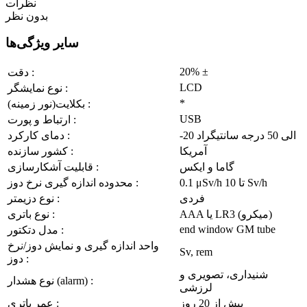
نظرات
بدون نظر
سایر ویژگی‌ها
20% ±
دقت :
LCD
نوع نمایشگر :
*
بکلایت(نور زمینه) :
USB
ارتباط و پورت :
-20 الی 50 درجه سانتیگراد
دمای کارکرد :
آمریکا
کشور سازنده :
گاما و ایکس
قابلیت آشکارسازی :
0.1 μSv/h تا 10 Sv/h
محدوده اندازه گیری نرخ دوز :
فردی
نوع دزیمتر :
AAA یا LR3 (میکرو)
نوع باتری :
end window GM tube
مدل دتکتور :
واحد اندازه گیری و نمایش دوز/نرخ
Sv, rem
دوز :
شنیداری، تصویری و
نوع هشدار (alarm) :
لرزشی
بیش از 20 روز
عمر باتری :