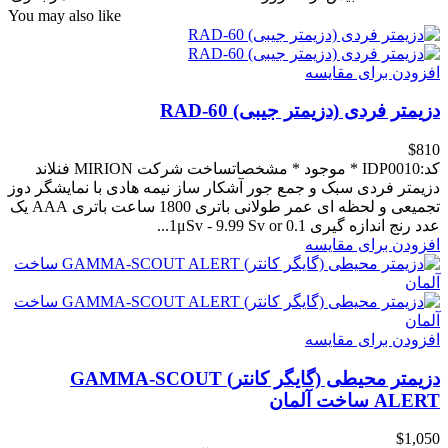
You may also like
افزودن برای مقایسه
دزیمتر فردی (دزیمتر جیبی) RAD-60
‎$810
کد:IDP0010 * موجود * مشخصاتساخت شرکت MIRION فنلاند
دزیمتر فردی سبک و جمع جور آشکار ساز نیمه هادی با نمایشگر دوز
تجمیعی و لحظه ای عمر طولانی باتری 1800 ساعت باتری AAA یک
عدد رنج اندازه گیری 1μSv - 9.99 Sv or 0.1...
افزودن برای مقایسه
افزودن برای مقایسه
دزیمتر محیطی (گایگر کانتر) GAMMA-SCOUT
ALERT ساخت آلمان
‎$1,050