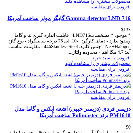
محصولات بیشتری را مشاهده کنید
افزودن برای مقایسه
716 Gamma detector LND گایگر مولر ساخت آمریکا
‎$133
* موجود * مشخصاتLND716 - قابلیت اندازه گیری بتا و گاما -
ویندو: ندارد - دمای کارگر: -10 الی 75 درجه سانتیگراد - نوع گاز:
Ne +Halogen - جنس کاتود: 446Stainless Steel - مقاومت مناسب
آند: 4.7 مگا اهم - محدوده ولتاژ...
افزودن به سبد خرید
محصولات بیشتری را مشاهده کنید
افزودن برای مقایسه
افزودن برای مقایسه
دزیمتر فردی (دزیمتر جیبی) اشعه ایکس و گاما مدل
PM1610 برند Polimaster ساخت آمریکا
‎$0
نوع دتکتور: لوله گایگر مولر دارای گواهینامه IP65 محدوده اندازه