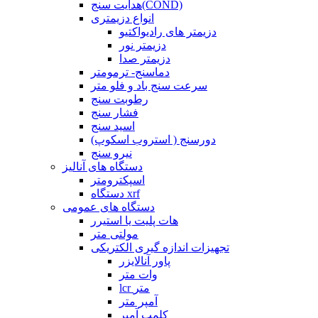
هدایت سنج(COND)
انواع دزیمتری
دزیمتر های رادیواکتیو
دزیمتر نور
دزیمتر صدا
دماسنج- ترمومتر
سرعت سنج باد و فلو متر
رطوبت سنج
فشار سنج
اسید سنج
دورسنج ( استروب اسکوپ)
نیرو سنج
دستگاه های آنالیز
اسپکترومتر
دستگاه xrf
دستگاه های عمومی
هات پلیت یا استیرر
مولتی متر
تجهیزات اندازه گیری الکتریکی
پاور آنالایزر
وات متر
lcr متر
آمپر متر
کلمپ آمپر