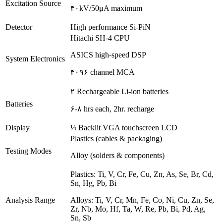
Excitation Source
۴۰kV/50μA maximum
Detector
High performance Si-PiN
Hitachi SH-4 CPU
ASICS high-speed DSP
System Electronics
۴۰۹۶ channel MCA
۲ Rechargeable Li-ion batteries
Batteries
۶-۸ hrs each, 2hr. recharge
Display
¼ Backlit VGA touchscreen LCD
Plastics (cables & packaging)
Testing Modes
Alloy (solders & components)
Plastics: Ti, V, Cr, Fe, Cu, Zn, As, Se, Br, Cd,
Sn, Hg, Pb, Bi
Analysis Range
Alloys: Ti, V, Cr, Mn, Fe, Co, Ni, Cu, Zn, Se,
Zr, Nb, Mo, Hf, Ta, W, Re, Pb, Bi, Pd, Ag,
Sn, Sb