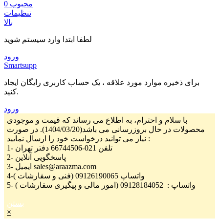
محبوب
0
تنظیمات
بالا
لطفا ابتدا وارد سیستم شوید
ورود
Smartsupp
برای ذخیره موارد مورد علاقه ، یک حساب کاربری رایگان ایجاد
کنید.
ورود
با سلام و احترام، به اطلاع می رساند که قیمت و موجودی
محصولات در حال بروزرسانی می باشد(1404/03/20). در صورت
نیاز می توانید درخواست خود را ارسال نمایید :
1- تلفن 021-66744506 دفتر تهران
2- پاسخگویی آنلاین
3- ایمیل sales@araazma.com
4-واتساپ 09126190065 (فنی و سفارشات )
5- واتساپ : 09128184052 (امور مالی و پیگیری سفارشات )
بستن
×