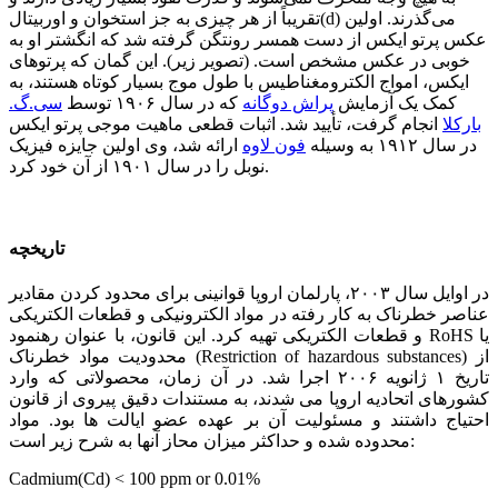
تقریباً از هر چیزی به جز استخوان و اوربیتال(d) می‌گذرند. اولین
عکس پرتو ایکس از دست همسر رونتگن گرفته شد که انگشتر او به
خوبی در عکس مشخص است. (تصویر زیر). این گمان که پرتوهای
ایکس، امواج الکترومغناطیس با طول موج بسیار کوتاه هستند، به
کمک یک آزمایش
پراش دوگانه
که در سال ۱۹۰۶ توسط
سی.گ.
بارکلا
انجام گرفت، تأیید شد. اثبات قطعی ماهیت موجی پرتو ایکس
در سال ۱۹۱۲ به وسیله
فون لاوه
ارائه شد، وی اولین جایزه فیزیک
نوبل را در سال ۱۹۰۱ از آن خود کرد.
تاریخچه
در اوایل سال ۲۰۰۳، پارلمان اروپا قوانینی برای محدود کردن مقادیر
عناصر خطرناک به کار رفته در مواد الکترونیکی و قطعات الکتریکی
و قطعات الکتریکی تهیه کرد. این قانون، با عنوان رهنمود RoHS یا
محدودیت مواد خطرناک (Restriction of hazardous substances) از
تاریخ ۱ ژانویه ۲۰۰۶ اجرا شد. در آن زمان، محصولاتی که وارد
کشورهای اتحادیه اروپا می شدند، به مستندات دقیق پیروی از قانون
احتیاج داشتند و مسئولیت آن بر عهده عضو ایالت ها بود. مواد
محدوده شده و حداکثر میزان محاز آنها به شرح زیر است:
Cadmium(Cd) < 100 ppm or 0.01%