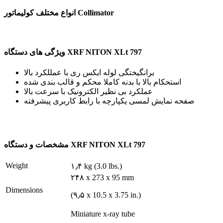
انواع مختلف کولیماتور Collimator
ویژگی های دستگاه XRF NITON XLt 797
برانگیختگی لوله ایکس ری با عمللکرد بالا
استحکام بالا با بدنه کاملا محکم و قالب بندی شده
عملکرد بی نظیر الکترونیک با سرعت بالا
صفحه نمایش لمسی یکپارچه با رابط کاربری پیشرفته
مشخصات و دستگاه XRF NITON XLt 797
Weight
۱٫۴ kg (3.0 lbs.)
۲۴۸ x 273 x 95 mm
Dimensions
(۹٫۵ x 10.5 x 3.75 in.)
Miniature x-ray tube