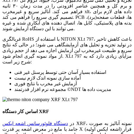
XLt 797 تجزیه و تحلیل کمی سریع کادمیوم، سرب، جیوه، کروم کل
و برم کل و همچنین عناصر افزودنی را در مدت زمان ۳۰ ثانیه
فراهم می کند. آنالیز سریع و غیرمخرب xlt، داده های لازم برای
تصمیم گیری سریع را فراهم می کند. PCB ها، قطعات صفحه(برد)،
بدنه های پلاستیکی، کابل ها، اتصال دهنده های آبکاری شده و غیره
می توانند با این دستگاه آزمایش شوند.
غربالگری RoHS با استفاده از NITON XLt 797، باعث کاهش تاخیر
در تولید تجزیه و تحلیل های آزمایشگاهی می شود؛ در حالی که نتایج
سریع و طبیعت غیرمخرب این آزمایش اجازه می دهد از حجم زیادی
از مواد نمونه گیری انجام شود. XLt 797 مزایای زیادی دارد که به
شرح زیر است:
استفاده بسیار آسان حتی توسط پرسنل غیر فنی
آماده سازی نمونه اندک لازم نیست
آزمایش غیر مخرب با نتایج فوری
مجموعه نرم افزار قدرتمند ©NDT مدیریت داده ها
اساس کار دستگاه XRF
XRF، نمونه آنالیز به صورت
در
دستگاه فلوئورسانس اشعه ایکس
جامد یا مایع در معرض اشعه پر قدرت X (اشعه ایکس اولیه) قرار