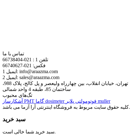
دانشگاه ها فعالیت خود را آغاز نمود. پس از افزایش تقاضا و
گسترش همکاری از سوی شرکت های تولیدی و وابسته به علم و
تکنولوژی و دانشگاه ها، این فروشگاه نیز توسعه پیدا کرد و توانستیم
بخش اعظمی از محصولات مورد نیاز شرکت های بزرگ و همچنین
دانشگاه ها را فراهم آوریم و به تبع آن، تنوع محصولات را نیز در حد
مطلوب و رضایت بخشی نگاه داریم. هم اکنون فروشگاه آرا آزما
علاوه بر ساخت و تولید محصولات پرکاربرد، به دلیل ارتباط با
شرکت های خارجی تامین قطعات از این برندهای مطرح نیز
سفارش می پذیرد و وارد کشور می کند.
تماس با ما
تلفن 1 :
021-66738404
فکس:
021-66740627
info@araazma.com
ایمیل 1:
sales@araazma.com
ایمیل 2:
تهران، خیابان انقلاب، بین چهارراه ولیعصر و پل کالج، پلاک 988،
ساختمان 85، طبقه 4 واحد شمالی
تگ‌های محبوب
muller
فوتومولتی پلایر
dosimeter
گاما
PMT
آشکارساز
کلیه حقوق سایت مربوط به فروشگاه اینترنتی آرا آزما می باشد.
سبد خرید
سبد خرید شما خالی است.