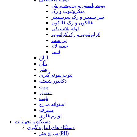
پیپت پاستور و پی پت پر کن
میکروتیوب و رک
سر سمپلر و رک سرسمپلر
فالکون و رک فالکون
لوله پلاستیکی
کرایوتیوب و رک کراتیوب
پی ست
جعبه لام
قیف
ارلن
بالن
بشر
تیوب نمونه گیری
دکانتور شیشه
پیپت
سمپلر
پلیت
استوانه مدرج
متفرقه
لوازم فلزی
دستگاه و تجهیزات
دستگاه های اندازه گیری
پی اچ متر (PH)