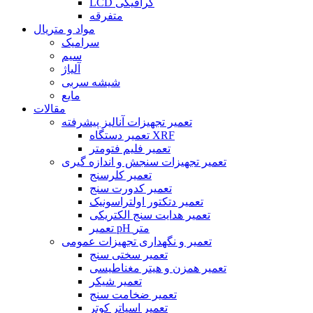
LCD گرافیکی
متفرقه
مواد و متریال
سرامیک
سیم
آلیاژ
شیشه سربی
مایع
مقالات
تعمیر تجهیزات آنالیز پیشرفته
تعمیر دستگاه XRF
تعمیر فلیم فتومتر
تعمیر تجهیزات سنجش و اندازه گیری
تعمیر کلرسنج
تعمیر کدورت سنج
تعمیر دتکتور اولتراسونیک
تعمیر هدایت سنج الکتریکی
تعمیر pH متر
تعمیر و نگهداری تجهیزات عمومی
تعمیر سختی سنج
تعمیر همزن و هیتر مغناطیسی
تعمیر شیکر
تعمیر ضخامت سنج
تعمیر اسپاتر کوتر