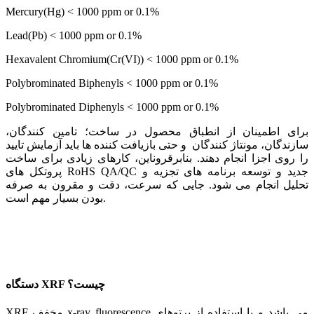
Mercury(Hg) < 1000 ppm or 0.1%
Lead(Pb) < 1000 ppm or 0.1%
Hexavalent Chromium(Cr(VI)) < 1000 ppm or 0.1%
Polybrominated Biphenyls < 1000 ppm or 0.1%
Polybrominated Diphenyls < 1000 ppm or 0.1%
برای اطمینان از انطباق محصول در ساخت؛ تامین کنندگان،
سازندگان، مونتاژ کنندگان و حتی بازیافت کننده ها باید آزمایش تایید
را روی اجزا انجام دهند. بنابرقروناین، کارهای زیادی برای ساخت
پروتکل های RoHS QA/QC جدید و توسعه برنامه های تجزیه و
تحلیل انجام می شود. جایی که سرعت، دقت و مقرون به صرفه
بودن بسیار مهم است.
دستگاه XRF چیست؟
XRF مخفف x-ray fluorescence می باشد و با استفاده از پرتوهای