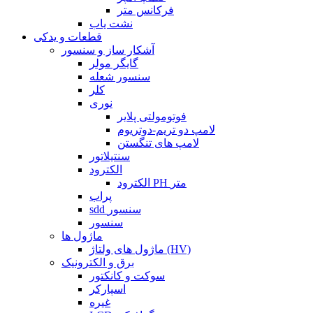
فرکانس متر
نشت یاب
قطعات و یدکی
آشکار ساز و سنسور
گایگر مولر
سنسور شعله
کلر
نوری
فوتومولتی پلایر
لامپ دو تریم-دوتریوم
لامپ های تنگستن
سنتیلاتور
الکترود
الکترود PH متر
پراب
sdd سنسور
سنسور
ماژول ها
ماژول های ولتاژ (HV)
برق و الکترونیک
سوکت و کانکتور
اسپارکر
غیره