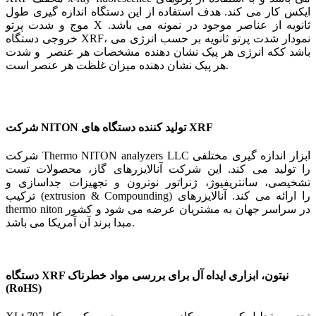
ایکس کار می کند. هدف استفاده از این دستگاه اندازه گیری طول
موج و شدت پرتو X ثانویه از عناصر موجود در نمونه می باشد.
خروجی دستگاه XRF، نمودار شدت پرتو ثانویه بر حسب انرژی می
باشد ککه انرژی هر پیک نشان دهنده مشخصات هر عنصر و شدت
هر پیک نشان دهنده میزان غلظت هر عنصر است.
شرکت NITON تولید کننده دستگاه های XRF
شرکت Thermo NITON analyzers LLC ابزار اندازه گیری مختلفی
را تولید می کند. این شرکت آنالایزرهای گاز، محصولات تست
تشخیصی، سانتریفیوژ، ژنراتور نوترون و تجهیزات جداسازی و
ترکیب (extrusion & Compounding) را ارائه می کند. آنالایزرهای
thermo niton در سراسر جهان به مشتریان عرضه می شود و کشور
مبدا برند آن آمریکا می باشد.
دستگاه XRF نیتون، ابزاری ایداه آل برای بررسی مواد خطرناک
(RoHS)