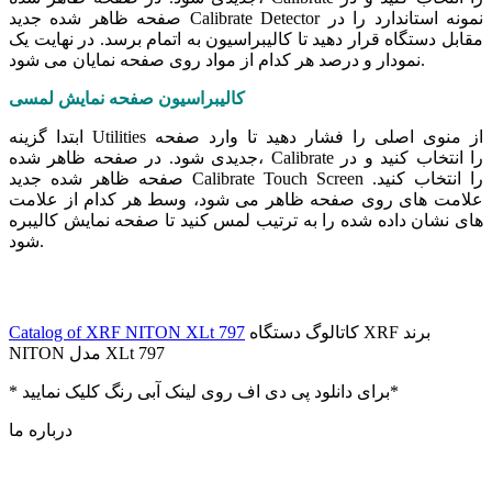
صفحه ظاهر شده جدید Calibrate Detector نمونه استاندارد را در
مقابل دستگاه قرار دهید تا کالیبراسیون به اتمام برسد. در نهایت یک
نمودار و درصد هر کدام از مواد روی صفحه نمایان می شود.
کالیبراسیون صفحه نمایش لمسی
ابتدا گزینه Utilities از منوی اصلی را فشار دهید تا وارد صفحه
جدیدی شود. در صفحه ظاهر شده، Calibrate را انتخاب کنید و در
صفحه ظاهر شده جدید Calibrate Touch Screen را انتخاب کنید.
علامت های روی صفحه ظاهر می شود، وسط هر کدام از علامت
های نشان داده شده را به ترتیب لمس کنید تا صفحه نمایش کالیبره
شود.
کاتالوگ دستگاه XRF برند
Catalog of XRF NITON XLt 797
NITON مدل XLt 797
* برای دانلود پی دی اف روی لینک آبی رنگ کلیک نمایید*
درباره ما
این فروشگاه از آغاز در سال 1392 با هدف تامین تجهیزات و قطعات
مورد نیاز آزمایشگاه های تحقیقاتی، مراکز صنعتی و تحقیقاتی و