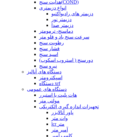
هدایت سنج(COND)
انواع دزیمتری
دزیمتر های رادیواکتیو
دزیمتر نور
دزیمتر صدا
دماسنج- ترمومتر
سرعت سنج باد و فلو متر
رطوبت سنج
فشار سنج
اسید سنج
دورسنج ( استروب اسکوپ)
نیرو سنج
دستگاه های آنالیز
اسپکترومتر
دستگاه xrf
دستگاه های عمومی
هات پلیت یا استیرر
مولتی متر
تجهیزات اندازه گیری الکتریکی
پاور آنالایزر
وات متر
lcr متر
آمپر متر
کلمپ آمپر