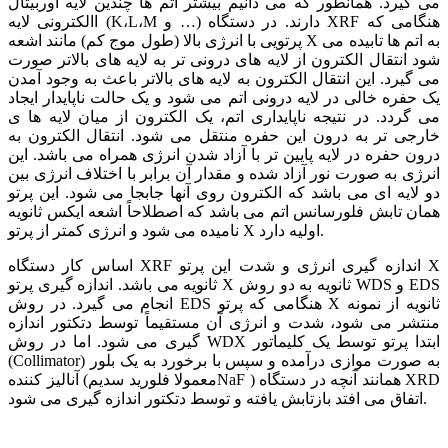
می گیرد. همانطور که می دانیم بیشتر اتم ها چندین لایه اوربیتال
االکترونی لایه (K،L،M و …) دارند. در دستگاه XRF هنگامی که
پرتویی با انرژی بالا (طول موج کم) مانند اشعه X به اتم ها تابیده می
شود انتقال الکترون از لایه های درونی تر به لایه های بالاتر صورت
می گیرد. این انتقال الکترون به لایه های بالاتر باعث به وجود آمدن
یک حفره خالی در لایه درونی اتم می شود و یک حالت ناپایدار ایجاد
می گردد. در نتیجه ناپایداری اتم، یک الکترون از میان لایه ها ی
خارجی تر به درون این حفره منتقل می شود. انتقال الکترون به
درون حفره در لایه پایین تر با آزاد شدن انرژی همراه می باشد. این
انرژی به صورت نور آزاد شده و مقدار آن برابر با اختلاف انرژی بین
دو لایه ای می باشد که الکترون روی آنها جابجا می شود. این پرتو
همان تابش فلورسانس اتم می باشد که اصطلاحاً اشعه ایکس ثانویه
نامیده می شود و انرژی کمتر از پرتو X اولیه دارد.
اساس کار دستگاه XRF اندازه گیری انرژی و شدت این پرتو X
ثانویه می باشد. اندازه گیری پرتو X ثانویه به دو روش WDS و EDS
انجام می گیرد. در روش EDS هنگامی که پرتو X ثانویه از نمونه
منتشر می شود، شدت و انرژی آن مستقیماً توسط دتکتور اندازه
گیری می شود. اما در روش WDX ابتدا پرتو توسط یک کلیماتور
(Collimator) به صورت موازی درآمده و سپس با برخورد به یک بلور
آنالیز کننده (معمولا فلورید سدیمNaF ) همانند آنچه در دستگاه XRD
اتفاق می افتد بازتابش یافته و توسط دتکتور اندازه گیری می شود.