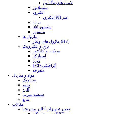
لامپ های تنگستن
سنتیلاتور
الکترود
الکترود PH متر
پراب
sdd سنسور
سنسور
ماژول ها
ماژول های ولتاژ (HV)
برق و الکترونیک
سوکت و کانکتور
اسپارکر
غیره
LCD گرافیکی
متفرقه
مواد و متریال
سرامیک
سیم
آلیاژ
شیشه سربی
مایع
مقالات
تعمیر تجهیزات آنالیز پیشرفته
تعمیر دستگاه XRF