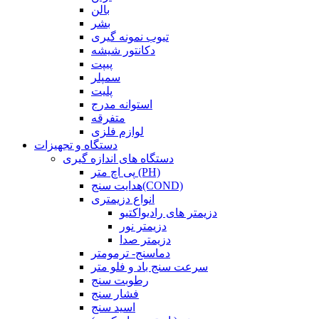
بالن
بشر
تیوب نمونه گیری
دکانتور شیشه
پیپت
سمپلر
پلیت
استوانه مدرج
متفرقه
لوازم فلزی
دستگاه و تجهیزات
دستگاه های اندازه گیری
پی اچ متر (PH)
هدایت سنج(COND)
انواع دزیمتری
دزیمتر های رادیواکتیو
دزیمتر نور
دزیمتر صدا
دماسنج- ترمومتر
سرعت سنج باد و فلو متر
رطوبت سنج
فشار سنج
اسید سنج