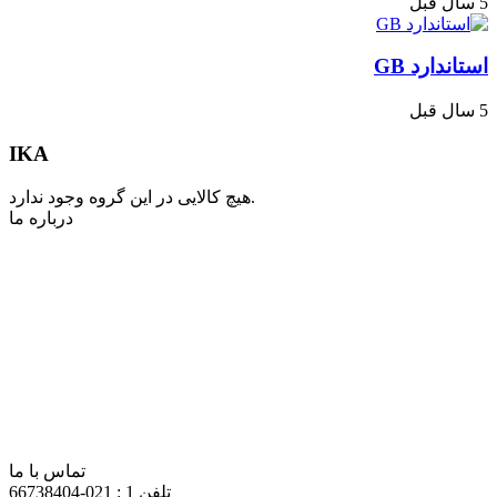
5 سال قبل
استاندارد GB
5 سال قبل
IKA
هیچ کالایی در این گروه وجود ندارد.
درباره ما
این فروشگاه از آغاز در سال 1392 با هدف تامین تجهیزات و قطعات
مورد نیاز آزمایشگاه های تحقیقاتی، مراکز صنعتی و تحقیقاتی و
دانشگاه ها فعالیت خود را آغاز نمود. پس از افزایش تقاضا و
گسترش همکاری از سوی شرکت های تولیدی و وابسته به علم و
تکنولوژی و دانشگاه ها، این فروشگاه نیز توسعه پیدا کرد و توانستیم
بخش اعظمی از محصولات مورد نیاز شرکت های بزرگ و همچنین
دانشگاه ها را فراهم آوریم و به تبع آن، تنوع محصولات را نیز در حد
مطلوب و رضایت بخشی نگاه داریم. هم اکنون فروشگاه آرا آزما
علاوه بر ساخت و تولید محصولات پرکاربرد، به دلیل ارتباط با
شرکت های خارجی تامین قطعات از این برندهای مطرح نیز
سفارش می پذیرد و وارد کشور می کند.
تماس با ما
تلفن 1 :
021-66738404