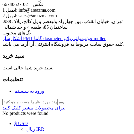
فکس:
021-66740627
info@araazma.com
ایمیل 1:
sales@araazma.com
ایمیل 2:
تهران، خیابان انقلاب، بین چهارراه ولیعصر و پل کالج، پلاک 988،
ساختمان 85، طبقه 4 واحد شمالی
تگ‌های محبوب
muller
فوتومولتی پلایر
dosimeter
گاما
PMT
آشکارساز
کلیه حقوق سایت مربوط به فروشگاه اینترنتی آرا آزما می باشد.
سبد خرید
سبد خرید شما خالی است.
تنظیمات
ورود به سیستم
برای محصولات بیشتر کلیک کنید.
No products were found.
$ USD
ریال IRR