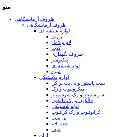
منو
ظروف آزمایشگاهی
ظروف آزمایشگاهی
لوازم شیشه ای
بورت
لام و لامل
کوت
ظروف نگهداری
پیکنومتر
لوله شیشه ای
مبرد
لوازم پلاستیکی
پیپت پاستور و پی پت پر کن
میکروتیوب و رک
سر سمپلر و رک سرسمپلر
فالکون و رک فالکون
لوله پلاستیکی
کرایوتیوب و رک کراتیوب
پی ست
جعبه لام
قیف
ارلن