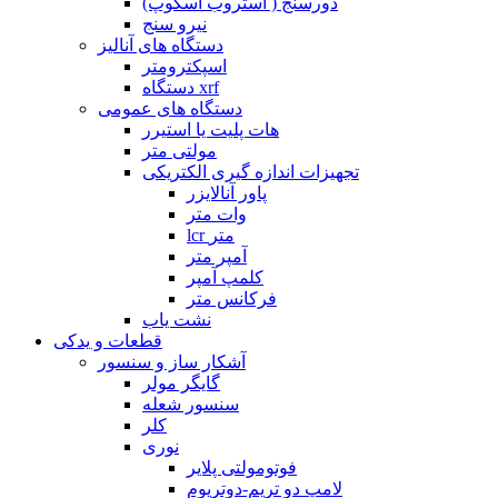
دورسنج ( استروب اسکوپ)
نیرو سنج
دستگاه های آنالیز
اسپکترومتر
دستگاه xrf
دستگاه های عمومی
هات پلیت یا استیرر
مولتی متر
تجهیزات اندازه گیری الکتریکی
پاور آنالایزر
وات متر
lcr متر
آمپر متر
کلمپ آمپر
فرکانس متر
نشت یاب
قطعات و یدکی
آشکار ساز و سنسور
گایگر مولر
سنسور شعله
کلر
نوری
فوتومولتی پلایر
لامپ دو تریم-دوتریوم